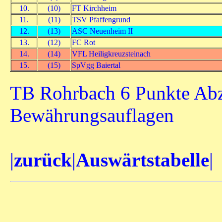
10.
(10)
FT Kirchheim
11.
(11)
TSV Pfaffengrund
12.
(13)
ASC Neuenheim II
13.
(12)
FC Rot
14.
(14)
VFL Heiligkreuzsteinach
15.
(15)
SpVgg Baiertal
TB Rohrbach 6 Punkte Ab
Bewährungsauflagen
|
zurück
|
Auswärtstabelle
|