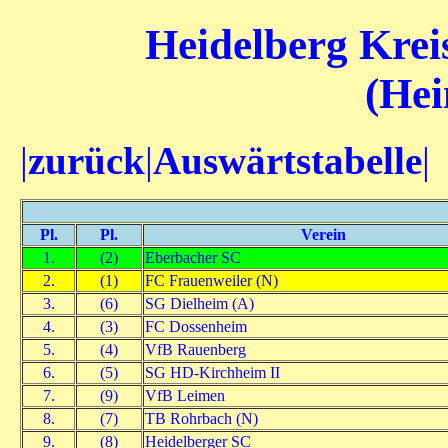
Heidelberg Kreis
(Hei
|
zurück
|
Auswärtstabelle
|
Pl.
Pl.
Verein
1.
(2)
Eberbacher SC
2.
(1)
FC Frauenweiler (N)
3.
(6)
SG Dielheim (A)
4.
(3)
FC Dossenheim
5.
(4)
VfB Rauenberg
6.
(5)
SG HD-Kirchheim II
7.
(9)
VfB Leimen
8.
(7)
TB Rohrbach (N)
9.
(8)
Heidelberger SC