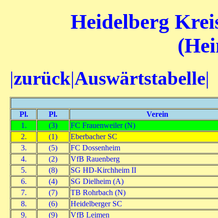
Heidelberg Kreis
(Hei
|
zurück
|
Auswärtstabelle
|
Pl.
Pl.
Verein
1.
(3)
FC Frauenweiler (N)
2.
(1)
Eberbacher SC
3.
(5)
FC Dossenheim
4.
(2)
VfB Rauenberg
5.
(8)
SG HD-Kirchheim II
6.
(4)
SG Dielheim (A)
7.
(7)
TB Rohrbach (N)
8.
(6)
Heidelberger SC
9.
(9)
VfB Leimen