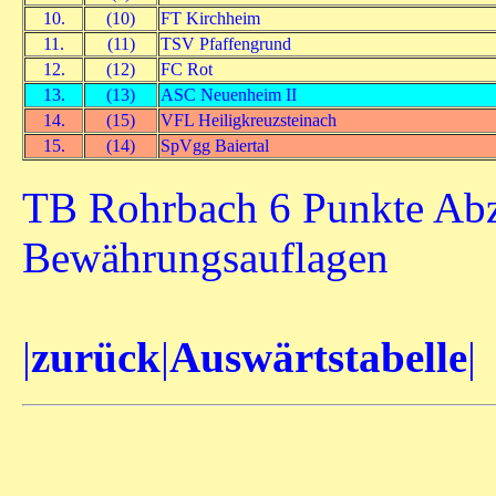
10.
(10)
FT Kirchheim
11.
(11)
TSV Pfaffengrund
12.
(12)
FC Rot
13.
(13)
ASC Neuenheim II
14.
(15)
VFL Heiligkreuzsteinach
15.
(14)
SpVgg Baiertal
TB Rohrbach 6 Punkte Ab
Bewährungsauflagen
|
zurück
|
Auswärtstabelle
|