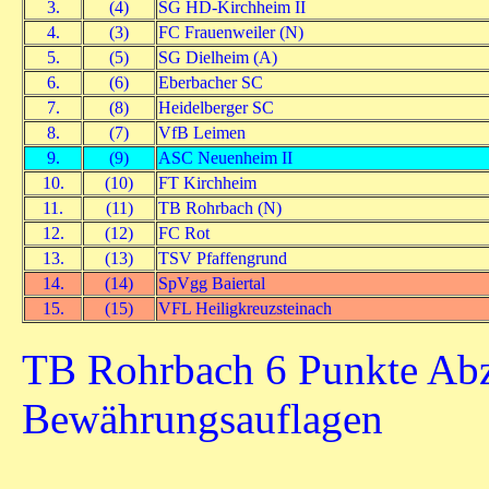
3.
(4)
SG HD-Kirchheim II
4.
(3)
FC Frauenweiler (N)
5.
(5)
SG Dielheim (A)
6.
(6)
Eberbacher SC
7.
(8)
Heidelberger SC
8.
(7)
VfB Leimen
9.
(9)
ASC Neuenheim II
10.
(10)
FT Kirchheim
11.
(11)
TB Rohrbach (N)
12.
(12)
FC Rot
13.
(13)
TSV Pfaffengrund
14.
(14)
SpVgg Baiertal
15.
(15)
VFL Heiligkreuzsteinach
TB Rohrbach 6 Punkte Ab
Bewährungsauflagen