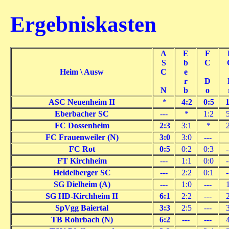
Ergebniskasten
A
E
F
S
b
C
Heim \ Ausw
C
e
r
D
N
b
o
ASC Neuenheim II
*
4:2
0:5
1
Eberbacher SC
---
*
1:2
5
FC Dossenheim
2:3
3:1
*
2
FC Frauenweiler (N)
3:0
3:0
---
FC Rot
0:5
0:2
0:3
-
FT Kirchheim
---
1:1
0:0
-
Heidelberger SC
---
2:2
0:1
-
SG Dielheim (A)
---
1:0
---
1
SG HD-Kirchheim II
6:1
2:2
---
2
SpVgg Baiertal
3:3
2:5
---
3
TB Rohrbach (N)
6:2
---
---
4