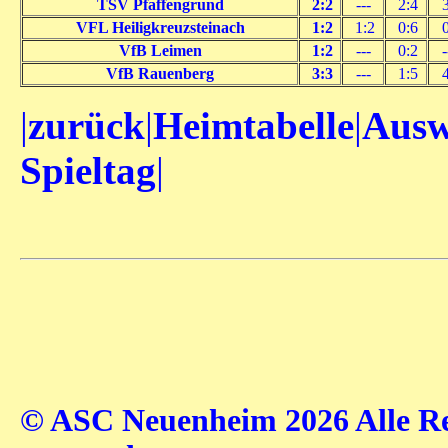
TSV Pfaffengrund
2:2
---
2:4
3
VFL Heiligkreuzsteinach
1:2
1:2
0:6
0
VfB Leimen
1:2
---
0:2
-
VfB Rauenberg
3:3
---
1:5
4
|
zurück
|
Heimtabelle
|
Ausw
Spieltag
|
© ASC Neuenheim 2026 Alle Rec