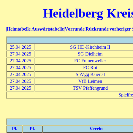
Heidelberg Kreis
|
Heimtabelle
|
Auswärtstabelle
|
Vorrunde
|
Rückrunde
|
vorheriger 
25.04.2025
SG HD-Kirchheim II
27.04.2025
SG Dielheim
27.04.2025
FC Frauenweiler
27.04.2025
FC Rot
27.04.2025
SpVgg Baiertal
27.04.2025
VfB Leimen
27.04.2025
TSV Pfaffengrund
Spielfr
Pl.
Pl.
Verein