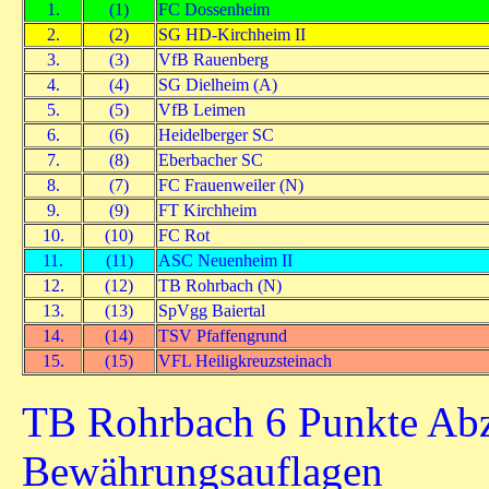
1.
(1)
FC Dossenheim
2.
(2)
SG HD-Kirchheim II
3.
(3)
VfB Rauenberg
4.
(4)
SG Dielheim (A)
5.
(5)
VfB Leimen
6.
(6)
Heidelberger SC
7.
(8)
Eberbacher SC
8.
(7)
FC Frauenweiler (N)
9.
(9)
FT Kirchheim
10.
(10)
FC Rot
11.
(11)
ASC Neuenheim II
12.
(12)
TB Rohrbach (N)
13.
(13)
SpVgg Baiertal
14.
(14)
TSV Pfaffengrund
15.
(15)
VFL Heiligkreuzsteinach
TB Rohrbach 6 Punkte Ab
Bewährungsauflagen