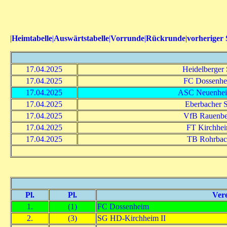
|
Heimtabelle
|
Auswärtstabelle
|
Vorrunde
|
Rückrunde
|
vorheriger 
17.04.2025
Heidelberger
17.04.2025
FC Dossenhe
17.04.2025
ASC Neuenhei
17.04.2025
Eberbacher 
17.04.2025
VfB Rauenbe
17.04.2025
FT Kirchhe
17.04.2025
TB Rohrba
Pl.
Pl.
Ver
1.
(1)
FC Dossenheim
2.
(3)
SG HD-Kirchheim II