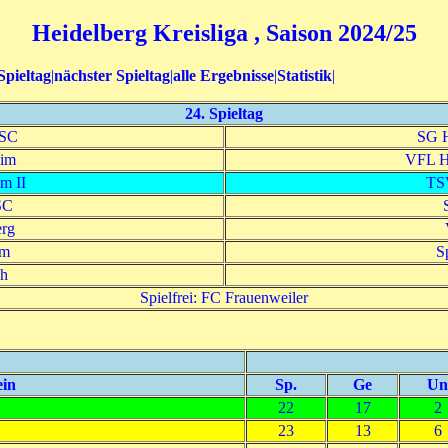
Heidelberg Kreisliga , Saison 2024/25
Spieltag
|
nächster Spieltag
|
alle Ergebnisse
|
Statistik
|
24. Spieltag
 SC
SG H
im
VFL He
m II
TSV
SC
rg
im
S
ch
Spielfrei: FC Frauenweiler
ein
Sp.
Ge
Un
22
17
2
23
13
6