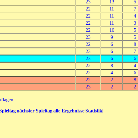
23
13
5
22
11
7
22
11
4
22
11
3
22
10
5
23
9
5
22
6
8
23
6
7
23
6
6
22
8
4
22
4
6
22
2
8
23
2
2
flagen
Spieltag
|
nächster Spieltag
|
alle Ergebnisse
|
Statistik
|