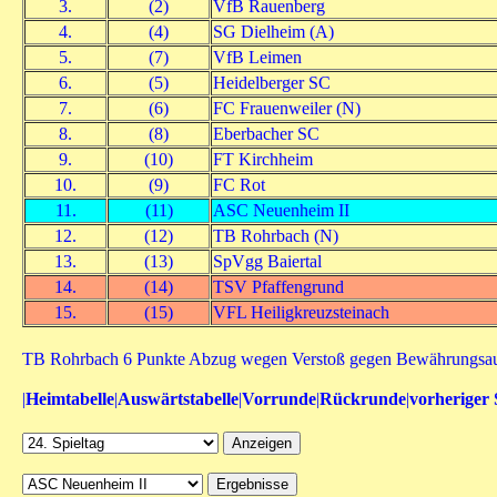
3.
(2)
VfB Rauenberg
4.
(4)
SG Dielheim (A)
5.
(7)
VfB Leimen
6.
(5)
Heidelberger SC
7.
(6)
FC Frauenweiler (N)
8.
(8)
Eberbacher SC
9.
(10)
FT Kirchheim
10.
(9)
FC Rot
11.
(11)
ASC Neuenheim II
12.
(12)
TB Rohrbach (N)
13.
(13)
SpVgg Baiertal
14.
(14)
TSV Pfaffengrund
15.
(15)
VFL Heiligkreuzsteinach
TB Rohrbach 6 Punkte Abzug wegen Verstoß gegen Bewährungsau
|
Heimtabelle
|
Auswärtstabelle
|
Vorrunde
|
Rückrunde
|
vorheriger 