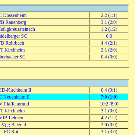
C Dossenheim
2:2 (1:1)
fB Rauenberg
3:1 (2:0)
iligkreuzsteinach
1:2 (1:2)
idelberger SC
0:0
TB Rohrbach
4:4 (2:1)
T Kirchheim
2:1 (2:0)
berbacher SC
0:4 (0:0)
D-Kirchheim II
0:4 (0:1)
 Neuenheim II
7:0 (1:0)
 Pfaffengrund
10:2 (8:0)
T Kirchheim
3:1 (0:0)
VfB Leimen
4:2 (1:2)
pVgg Baiertal
2:0 (0:0)
FC Rot
3:1 (3:0)