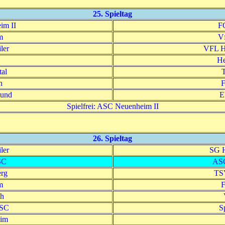
25. Spieltag
im II
F
m
V
ler
VFL He
He
al
n
F
rund
E
Spielfrei: ASC Neuenheim II
26. Spieltag
ler
SG H
SC
ASC
rg
TSV
m
F
ch
 SC
S
im