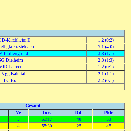
D-Kirchheim II
1:2 (0:2)
iligkreuzsteinach
5:1 (4:0)
 Pfaffengrund
3:3 (1:1)
SG Dielheim
2:3 (1:3)
VfB Leimen
1:2 (0:1)
pVgg Baiertal
2:1 (1:1)
FC Rot
2:2 (0:1)
Gesamt
Ve
Tore
Diff
Pkte
3
65:17
48
53
4
55:30
25
45