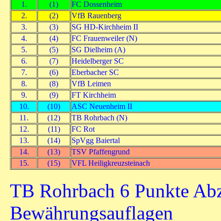
1.
(1)
FC Dossenheim
2.
(2)
VfB Rauenberg
3.
(3)
SG HD-Kirchheim II
4.
(4)
FC Frauenweiler (N)
5.
(5)
SG Dielheim (A)
6.
(7)
Heidelberger SC
7.
(6)
Eberbacher SC
8.
(8)
VfB Leimen
9.
(9)
FT Kirchheim
10.
(10)
ASC Neuenheim II
11.
(12)
TB Rohrbach (N)
12.
(11)
FC Rot
13.
(14)
SpVgg Baiertal
14.
(13)
TSV Pfaffengrund
15.
(15)
VFL Heiligkreuzsteinach
TB Rohrbach 6 Punkte Ab
Bewährungsauflagen