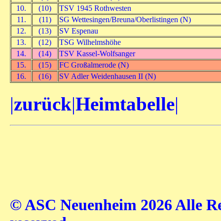
10.
(10)
TSV 1945 Rothwesten
11.
(11)
SG Wettesingen/Breuna/Oberlistingen (N)
12.
(13)
SV Espenau
13.
(12)
TSG Wilhelmshöhe
14.
(14)
TSV Kassel-Wolfsanger
15.
(15)
FC Großalmerode (N)
16.
(16)
SV Adler Weidenhausen II (N)
|
zurück
|
Heimtabelle
|
© ASC Neuenheim 2026 Alle Rec