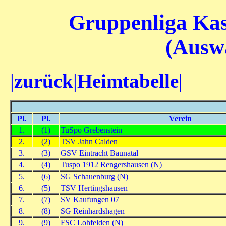
Gruppenliga Kass
(Auswä
|
zurück
|
Heimtabelle
|
Pl.
Pl.
Verein
1.
(1)
TuSpo Grebenstein
2.
(2)
TSV Jahn Calden
3.
(3)
GSV Eintracht Baunatal
4.
(4)
Tuspo 1912 Rengershausen (N)
5.
(6)
SG Schauenburg (N)
6.
(5)
TSV Hertingshausen
7.
(7)
SV Kaufungen 07
8.
(8)
SG Reinhardshagen
9.
(9)
FSC Lohfelden (N)