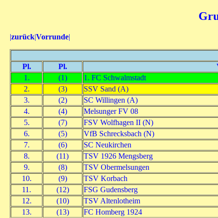
Gru
|
zurück
|
Vorrunde
|
Pl.
Pl.
1.
(1)
1. FC Schwalmstadt
2.
(3)
SSV Sand (A)
3.
(2)
SC Willingen (A)
4.
(4)
Melsunger FV 08
5.
(7)
FSV Wolfhagen II (N)
6.
(5)
VfB Schrecksbach (N)
7.
(6)
SC Neukirchen
8.
(11)
TSV 1926 Mengsberg
9.
(8)
TSV Obermelsungen
10.
(9)
TSV Korbach
11.
(12)
FSG Gudensberg
12.
(10)
TSV Altenlotheim
13.
(13)
FC Homberg 1924