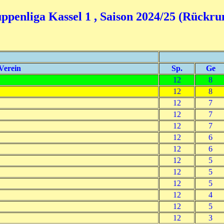
ppenliga Kassel 1 , Saison 2024/25 (Rückru
Verein
Sp.
Ge
12
8
12
8
12
7
12
7
12
7
12
6
12
6
12
5
12
5
12
5
12
4
12
5
12
3