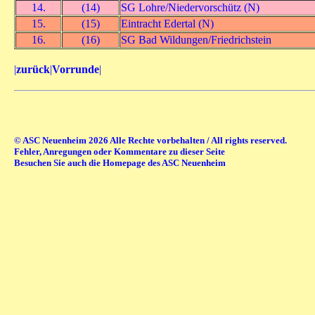
14.
(14)
SG Lohre/Niedervorschütz (N)
15.
(15)
Eintracht Edertal (N)
16.
(16)
SG Bad Wildungen/Friedrichstein
|
zurück
|
Vorrunde
|
© ASC Neuenheim 2026 Alle Rechte vorbehalten / All rights reserved.
Fehler, Anregungen oder Kommentare zu dieser Seite
Besuchen Sie auch die Homepage des ASC Neuenheim