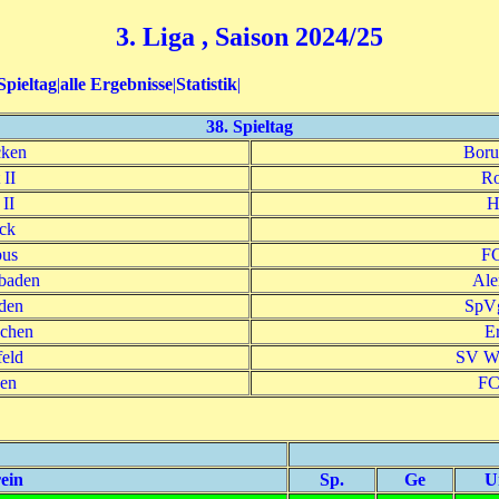
3. Liga , Saison 2024/25
Spieltag
|
alle Ergebnisse
|
Statistik
|
38. Spieltag
cken
Boru
 II
Ro
II
H
ck
bus
FC
baden
Ale
den
SpVg
chen
E
feld
SV W
en
FC
ein
Sp.
Ge
U