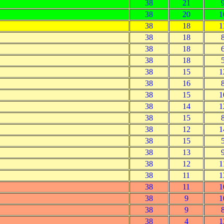
38
21
38
20
1
38
18
1
38
18
38
18
38
18
38
15
1
38
16
38
15
1
38
14
1
38
15
38
12
1
38
15
38
13
38
12
1
38
11
1
38
11
1
38
9
1
38
9
38
4
1