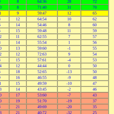
9
8
64:36
28
72
0
8
71:40
31
70
1
9
59:47
12
65
8
12
64:54
10
62
6
14
54:46
8
60
5
15
59:48
11
59
2
11
62:55
7
57
8
14
55:54
1
56
0
13
59:60
-1
55
2
12
72:63
9
54
8
15
57:61
-4
53
4
12
44:44
0
50
5
18
52:65
-13
50
9
16
46:55
-9
48
1
15
49:59
-10
47
3
14
43:45
-2
46
0
17
53:60
-7
43
0
19
51:70
-19
37
8
21
49:69
-20
35
3
21
40:72
-32
25