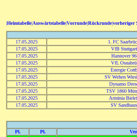
|
Heimtabelle
|
Auswärtstabelle
|
Vorrunde
|
Rückrunde
|
vorheriger 
17.05.2025
1. FC Saarbrü
17.05.2025
VfB Stuttgart
17.05.2025
Hannover 96 
17.05.2025
VfL Osnabrü
17.05.2025
Energie Cott
17.05.2025
SV Wehen Wies
17.05.2025
Dynamo Dres
17.05.2025
TSV 1860 Mün
17.05.2025
Arminia Biele
17.05.2025
SV Sandhaus
Pl.
Pl.
Ver