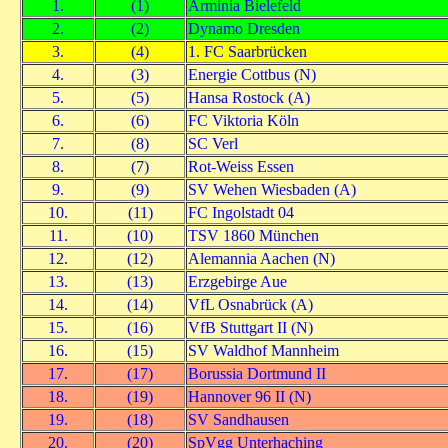
1.
(1)
Arminia Bielefeld
2.
(2)
Dynamo Dresden
3.
(4)
1. FC Saarbrücken
4.
(3)
Energie Cottbus (N)
5.
(5)
Hansa Rostock (A)
6.
(6)
FC Viktoria Köln
7.
(8)
SC Verl
8.
(7)
Rot-Weiss Essen
9.
(9)
SV Wehen Wiesbaden (A)
10.
(11)
FC Ingolstadt 04
11.
(10)
TSV 1860 München
12.
(12)
Alemannia Aachen (N)
13.
(13)
Erzgebirge Aue
14.
(14)
VfL Osnabrück (A)
15.
(16)
VfB Stuttgart II (N)
16.
(15)
SV Waldhof Mannheim
17.
(17)
Borussia Dortmund II
18.
(19)
Hannover 96 II (N)
19.
(18)
SV Sandhausen
20.
(20)
SpVgg Unterhaching