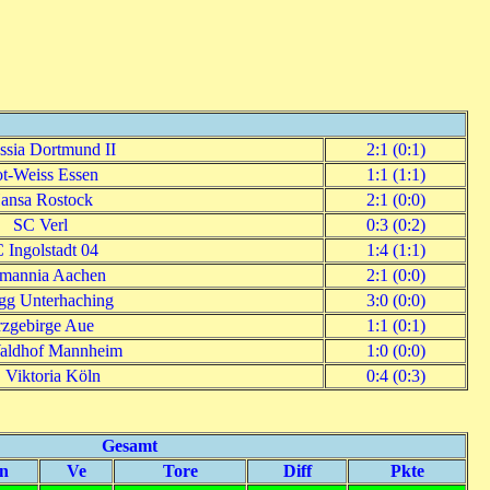
ssia Dortmund II
2:1 (0:1)
t-Weiss Essen
1:1 (1:1)
ansa Rostock
2:1 (0:0)
SC Verl
0:3 (0:2)
 Ingolstadt 04
1:4 (1:1)
mannia Aachen
2:1 (0:0)
g Unterhaching
3:0 (0:0)
rzgebirge Aue
1:1 (0:1)
aldhof Mannheim
1:0 (0:0)
 Viktoria Köln
0:4 (0:3)
Gesamt
n
Ve
Tore
Diff
Pkte