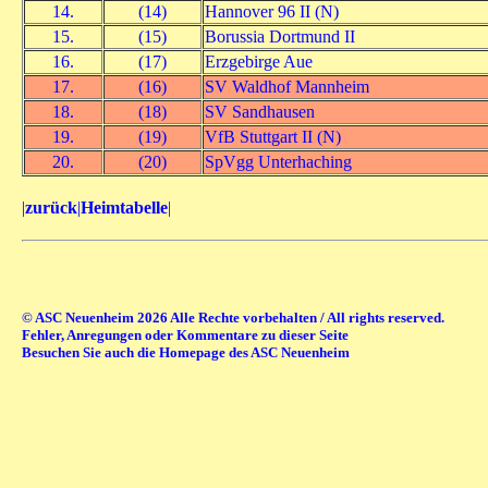
14.
(14)
Hannover 96 II (N)
15.
(15)
Borussia Dortmund II
16.
(17)
Erzgebirge Aue
17.
(16)
SV Waldhof Mannheim
18.
(18)
SV Sandhausen
19.
(19)
VfB Stuttgart II (N)
20.
(20)
SpVgg Unterhaching
|
zurück
|
Heimtabelle
|
© ASC Neuenheim 2026 Alle Rechte vorbehalten / All rights reserved.
Fehler, Anregungen oder Kommentare zu dieser Seite
Besuchen Sie auch die Homepage des ASC Neuenheim