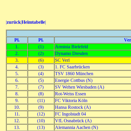
|
zurück
|
Heimtabelle
|
Pl.
Pl.
Ver
1.
(1)
Arminia Bielefeld
2.
(2)
Dynamo Dresden
3.
(6)
SC Verl
4.
(3)
1. FC Saarbrücken
5.
(4)
TSV 1860 München
6.
(5)
Energie Cottbus (N)
7.
(7)
SV Wehen Wiesbaden (A)
8.
(8)
Rot-Weiss Essen
9.
(11)
FC Viktoria Köln
10.
(9)
Hansa Rostock (A)
11.
(12)
FC Ingolstadt 04
12.
(10)
VfL Osnabrück (A)
13.
(13)
Alemannia Aachen (N)