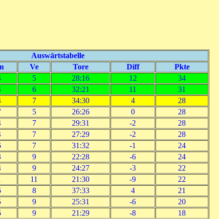
Auswärtstabelle
n
Ve
Tore
Diff
Pkte
4
5
28:16
12
34
4
6
32:21
11
31
4
7
34:30
4
28
7
5
26:26
0
28
4
7
29:31
-2
28
4
7
27:29
-2
28
6
7
31:32
-1
24
3
9
22:28
-6
24
4
9
24:27
-3
22
1
11
21:30
-9
22
6
8
37:33
4
21
5
9
25:31
-6
20
6
9
21:29
-8
18