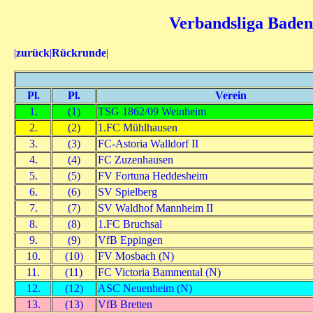
Verbandsliga Baden 
|
zurück
|
Rückrunde
|
Pl.
Pl.
Verein
1.
(1)
TSG 1862/09 Weinheim
2.
(2)
1.FC Mühlhausen
3.
(3)
FC-Astoria Walldorf II
4.
(4)
FC Zuzenhausen
5.
(5)
FV Fortuna Heddesheim
6.
(6)
SV Spielberg
7.
(7)
SV Waldhof Mannheim II
8.
(8)
1.FC Bruchsal
9.
(9)
VfB Eppingen
10.
(10)
FV Mosbach (N)
11.
(11)
FC Victoria Bammental (N)
12.
(12)
ASC Neuenheim (N)
13.
(13)
VfB Bretten