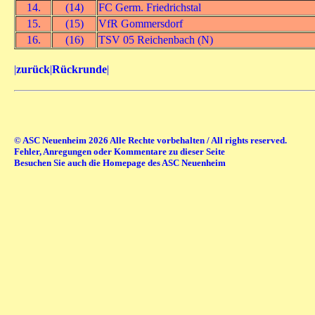
14.
(14)
FC Germ. Friedrichstal
15.
(15)
VfR Gommersdorf
16.
(16)
TSV 05 Reichenbach (N)
|
zurück
|
Rückrunde
|
© ASC Neuenheim 2026 Alle Rechte vorbehalten / All rights reserved.
Fehler, Anregungen oder Kommentare zu dieser Seite
Besuchen Sie auch die Homepage des ASC Neuenheim