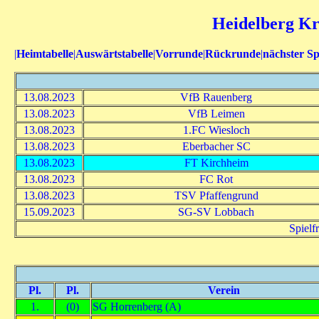
Heidelberg Kre
|
Heimtabelle
|
Auswärtstabelle
|
Vorrunde
|
Rückrunde
|
nächster Sp
13.08.2023
VfB Rauenberg
13.08.2023
VfB Leimen
13.08.2023
1.FC Wiesloch
13.08.2023
Eberbacher SC
13.08.2023
FT Kirchheim
13.08.2023
FC Rot
13.08.2023
TSV Pfaffengrund
15.09.2023
SG-SV Lobbach
Spielf
Pl.
Pl.
Verein
1.
(0)
SG Horrenberg (A)