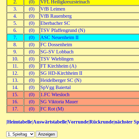
2.
(0)
VFL Heiligkreuzsteinach
3.
(0)
VfB Leimen
4.
(0)
VfB Rauenberg
5.
(0)
Eberbacher SC
6.
(0)
TSV Pfaffengrund (N)
7.
(0)
ASC Neuenheim II
8.
(0)
FC Dossenheim
9.
(0)
SG-SV Lobbach
10.
(0)
TSV Wieblingen
11.
(0)
FT Kirchheim (A)
12.
(0)
SG HD-Kirchheim II
13.
(0)
Heidelberger SC (N)
14.
(0)
SpVgg Baiertal
15.
(0)
1.FC Wiesloch
16.
(0)
SG Viktoria Mauer
17.
(0)
FC Rot (M)
|
Heimtabelle
|
Auswärtstabelle
|
Vorrunde
|
Rückrunde
|
nächster Sp