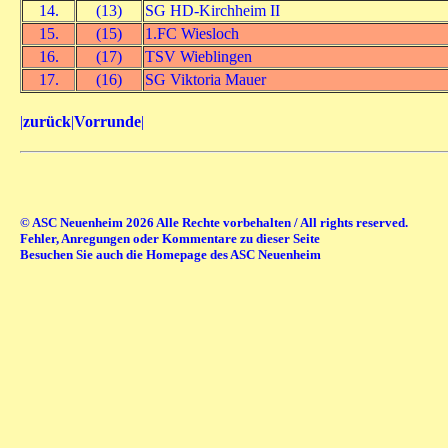
14.
(13)
SG HD-Kirchheim II
15.
(15)
1.FC Wiesloch
16.
(17)
TSV Wieblingen
17.
(16)
SG Viktoria Mauer
|
zurück
|
Vorrunde
|
© ASC Neuenheim 2026 Alle Rechte vorbehalten / All rights reserved.
Fehler, Anregungen oder Kommentare zu dieser Seite
Besuchen Sie auch die Homepage des ASC Neuenheim