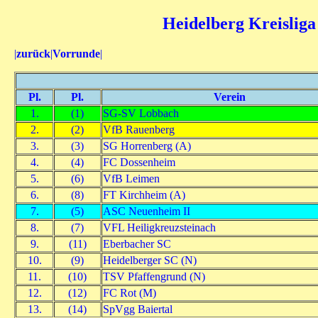
Heidelberg Kreisliga
|
zurück
|
Vorrunde
|
Pl.
Pl.
Verein
1.
(1)
SG-SV Lobbach
2.
(2)
VfB Rauenberg
3.
(3)
SG Horrenberg (A)
4.
(4)
FC Dossenheim
5.
(6)
VfB Leimen
6.
(8)
FT Kirchheim (A)
7.
(5)
ASC Neuenheim II
8.
(7)
VFL Heiligkreuzsteinach
9.
(11)
Eberbacher SC
10.
(9)
Heidelberger SC (N)
11.
(10)
TSV Pfaffengrund (N)
12.
(12)
FC Rot (M)
13.
(14)
SpVgg Baiertal