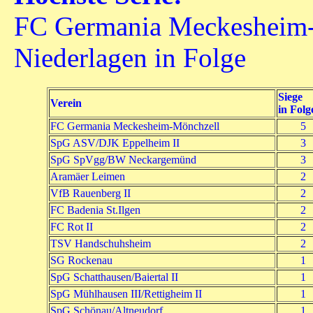
FC Germania Meckesheim-M
Niederlagen in Folge
Siege
Verein
in Folg
FC Germania Meckesheim-Mönchzell
5
SpG ASV/DJK Eppelheim II
3
SpG SpVgg/BW Neckargemünd
3
Aramäer Leimen
2
VfB Rauenberg II
2
FC Badenia St.Ilgen
2
FC Rot II
2
TSV Handschuhsheim
2
SG Rockenau
1
SpG Schatthausen/Baiertal II
1
SpG Mühlhausen III/Rettigheim II
1
SpG Schönau/Altneudorf
1