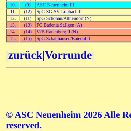
10.
(9)
ASC Neuenheim III
11.
(12)
SpG SG-SV Lobbach II
12.
(11)
SpG Schönau/Altneudorf (N)
13.
(13)
FC Badenia St.Ilgen (A)
14.
(14)
VfB Rauenberg II (N)
15.
(15)
SpG Schatthausen/Baiertal II
|
zurück
|
Vorrunde
|
© ASC Neuenheim 2026 Alle Rec
reserved.