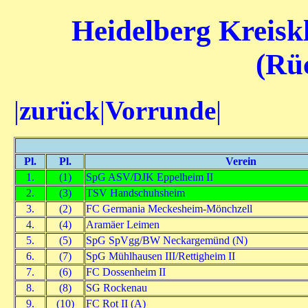
Heidelberg Kreiskl
(Rü
|
zurück
|
Vorrunde
|
Pl.
Pl.
Verein
1.
(1)
SpG ASV/DJK Eppelheim II
2.
(3)
TSV Handschuhsheim
3.
(2)
FC Germania Meckesheim-Mönchzell
4.
(4)
Aramäer Leimen
5.
(5)
SpG SpVgg/BW Neckargemünd (N)
6.
(7)
SpG Mühlhausen III/Rettigheim II
7.
(6)
FC Dossenheim II
8.
(8)
SG Rockenau
9.
(10)
FC Rot II (A)