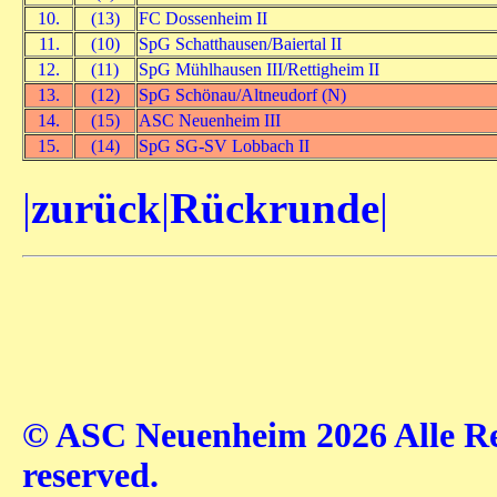
10.
(13)
FC Dossenheim II
11.
(10)
SpG Schatthausen/Baiertal II
12.
(11)
SpG Mühlhausen III/Rettigheim II
13.
(12)
SpG Schönau/Altneudorf (N)
14.
(15)
ASC Neuenheim III
15.
(14)
SpG SG-SV Lobbach II
|
zurück
|
Rückrunde
|
© ASC Neuenheim 2026 Alle Rec
reserved.