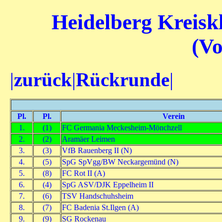
Heidelberg Kreiskl
(V
|
zurück
|
Rückrunde
|
Pl.
Pl.
Verein
1.
(1)
FC Germania Meckesheim-Mönchzell
2.
(2)
Aramäer Leimen
3.
(3)
VfB Rauenberg II (N)
4.
(5)
SpG SpVgg/BW Neckargemünd (N)
5.
(8)
FC Rot II (A)
6.
(4)
SpG ASV/DJK Eppelheim II
7.
(6)
TSV Handschuhsheim
8.
(7)
FC Badenia St.Ilgen (A)
9.
(9)
SG Rockenau