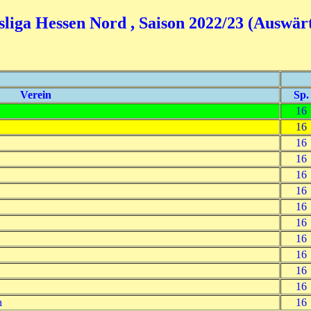
liga Hessen Nord , Saison 2022/23 (Auswärt
Verein
Sp.
16
16
16
16
16
16
16
16
16
16
16
16
h
16