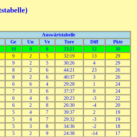
stabelle)
Auswärtstabelle
Ge
Un
Ve
Tore
Diff
Pkte
10
0
6
33:21
12
30
9
2
5
32:19
13
29
9
2
5
30:26
4
29
8
2
6
44:21
23
26
8
2
6
40:37
3
26
6
6
4
29:28
1
24
7
3
6
37:37
0
24
6
4
6
20:23
-3
22
6
2
8
26:30
-4
20
5
4
7
39:37
2
19
5
4
7
29:32
-3
19
5
3
8
34:36
-2
18
5
2
9
24:38
-14
17