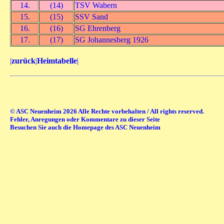
14.
(14)
TSV Wabern
15.
(15)
SSV Sand
16.
(16)
SG Ehrenberg
17.
(17)
SG Johannesberg 1926
|
zurück
|
Heimtabelle
|
© ASC Neuenheim 2026 Alle Rechte vorbehalten / All rights reserved.
Fehler, Anregungen oder Kommentare zu dieser Seite
Besuchen Sie auch die Homepage des ASC Neuenheim