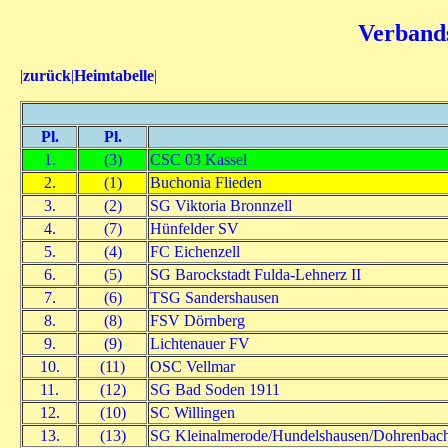
Verbands
|
zurück
|
Heimtabelle
|
Pl.
Pl.
1.
(3)
CSC 03 Kassel
2.
(1)
Buchonia Flieden
3.
(2)
SG Viktoria Bronnzell
4.
(7)
Hünfelder SV
5.
(4)
FC Eichenzell
6.
(5)
SG Barockstadt Fulda-Lehnerz II
7.
(6)
TSG Sandershausen
8.
(8)
FSV Dörnberg
9.
(9)
Lichtenauer FV
10.
(11)
OSC Vellmar
11.
(12)
SG Bad Soden 1911
12.
(10)
SC Willingen
13.
(13)
SG Kleinalmerode/Hundelshausen/Dohrenbac