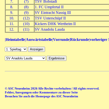
7.
(7)
TSV Bobstadt
8.
(8)
1. FC Umpfertal II
9.
(9)
SV Eintracht Nassig III
10.
(12)
TSV Unterschüpf II
11.
(10)
Kickers DHK Wertheim II
12.
(11)
SV Anadolu Lauda
|
Heimtabelle
|
Auswärtstabelle
|
Vorrunde
|
Rückrunde
|
vorheriger 
© ASC Neuenheim 2026 Alle Rechte vorbehalten / All rights reserved.
Fehler, Anregungen oder Kommentare zu dieser Seite
Besuchen Sie auch die Homepage des ASC Neuenheim