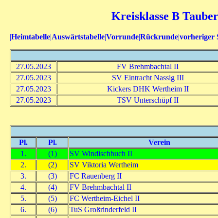
Kreisklasse B Tauber
|
Heimtabelle
|
Auswärtstabelle
|
Vorrunde
|
Rückrunde
|
vorheriger 
27.05.2023
FV Brehmbachtal II
27.05.2023
SV Eintracht Nassig III
27.05.2023
Kickers DHK Wertheim II
27.05.2023
TSV Unterschüpf II
Pl.
Pl.
Verein
1.
(1)
SV Windischbuch II
2.
(2)
SV Viktoria Wertheim
3.
(3)
FC Rauenberg II
4.
(4)
FV Brehmbachtal II
5.
(5)
FC Wertheim-Eichel II
6.
(6)
TuS Großrinderfeld II