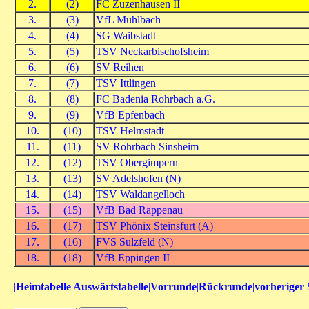
2.
(2)
FC Zuzenhausen II
3.
(3)
VfL Mühlbach
4.
(4)
SG Waibstadt
5.
(5)
TSV Neckarbischofsheim
6.
(6)
SV Reihen
7.
(7)
TSV Ittlingen
8.
(8)
FC Badenia Rohrbach a.G.
9.
(9)
VfB Epfenbach
10.
(10)
TSV Helmstadt
11.
(11)
SV Rohrbach Sinsheim
12.
(12)
TSV Obergimpern
13.
(13)
SV Adelshofen (N)
14.
(14)
TSV Waldangelloch
15.
(15)
VfB Bad Rappenau
16.
(17)
TSV Phönix Steinsfurt (A)
17.
(16)
FVS Sulzfeld (N)
18.
(18)
VfB Eppingen II
|
Heimtabelle
|
Auswärtstabelle
|
Vorrunde
|
Rückrunde
|
vorheriger 