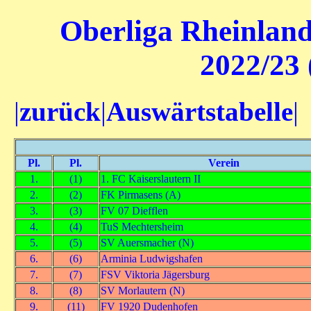
Oberliga Rheinland
2022/23 
|
zurück
|
Auswärtstabelle
|
Pl.
Pl.
Verein
1.
(1)
1. FC Kaiserslautern II
2.
(2)
FK Pirmasens (A)
3.
(3)
FV 07 Diefflen
4.
(4)
TuS Mechtersheim
5.
(5)
SV Auersmacher (N)
6.
(6)
Arminia Ludwigshafen
7.
(7)
FSV Viktoria Jägersburg
8.
(8)
SV Morlautern (N)
9.
(11)
FV 1920 Dudenhofen