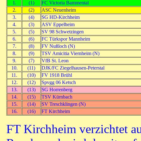
1.
(1)
FC Victoria Bammental
2.
(2)
ASC Neuenheim
3.
(4)
SG HD-Kirchheim
4.
(3)
ASV Eppelheim
5.
(5)
SV 98 Schwetzingen
6.
(6)
FC Türkspor Mannheim
7.
(8)
FV Nußloch (N)
8.
(9)
TSV Amicitia Viernheim (N)
9.
(7)
VfB St. Leon
10.
(11)
DJK/FC Ziegelhausen-Peterstal
11.
(10)
FV 1918 Brühl
12.
(12)
Spvgg 06 Ketsch
13.
(13)
SG Horrenberg
14.
(15)
TSV Kürnbach
15.
(14)
SV Treschklingen (N)
16.
(16)
FT Kirchheim
FT Kirchheim verzichtet au