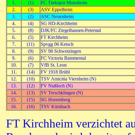
1.
(1)
FC Türkspor Mannheim
2.
(3)
ASV Eppelheim
3.
(2)
ASC Neuenheim
4.
(4)
SG HD-Kirchheim
5.
(8)
DJK/FC Ziegelhausen-Peterstal
6.
(5)
FT Kirchheim
7.
(11)
Spvgg 06 Ketsch
8.
(9)
SV 98 Schwetzingen
9.
(6)
FC Victoria Bammental
10.
(7)
VfB St. Leon
11.
(14)
FV 1918 Brühl
12.
(10)
TSV Amicitia Viernheim (N)
13.
(12)
FV Nußloch (N)
14.
(13)
SV Treschklingen (N)
15.
(15)
SG Horrenberg
16.
(16)
TSV Kürnbach
FT Kirchheim verzichtet au