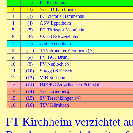
1.
(1)
FT Kirchheim
2.
(3)
SG HD-Kirchheim
3.
(2)
FC Victoria Bammental
4.
(4)
ASV Eppelheim
5.
(5)
FC Türkspor Mannheim
6.
(6)
SV 98 Schwetzingen
7.
(7)
ASC Neuenheim
8.
(11)
TSV Amicitia Viernheim (N)
9.
(9)
FV 1918 Brühl
10.
(8)
FV Nußloch (N)
11.
(10)
Spvgg 06 Ketsch
12.
(12)
VfB St. Leon
13.
(13)
DJK/FC Ziegelhausen-Peterstal
14.
(14)
SG Horrenberg
15.
(15)
SV Treschklingen (N)
16.
(16)
TSV Kürnbach
FT Kirchheim verzichtet au