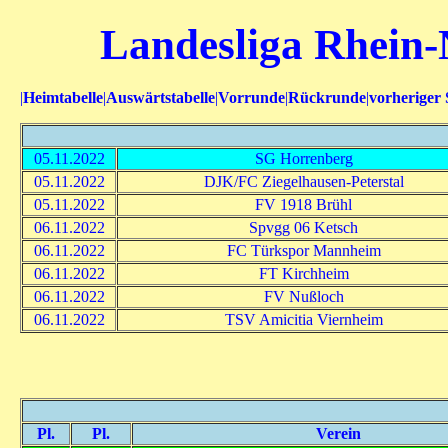
Landesliga Rhein-
|
Heimtabelle
|
Auswärtstabelle
|
Vorrunde
|
Rückrunde
|
vorheriger 
05.11.2022
SG Horrenberg
05.11.2022
DJK/FC Ziegelhausen-Peterstal
05.11.2022
FV 1918 Brühl
06.11.2022
Spvgg 06 Ketsch
06.11.2022
FC Türkspor Mannheim
06.11.2022
FT Kirchheim
06.11.2022
FV Nußloch
06.11.2022
TSV Amicitia Viernheim
Pl.
Pl.
Verein