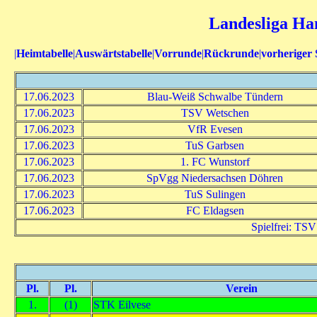
Landesliga Han
|
Heimtabelle
|
Auswärtstabelle
|
Vorrunde
|
Rückrunde
|
vorheriger 
17.06.2023
Blau-Weiß Schwalbe Tündern
17.06.2023
TSV Wetschen
17.06.2023
VfR Evesen
17.06.2023
TuS Garbsen
17.06.2023
1. FC Wunstorf
17.06.2023
SpVgg Niedersachsen Döhren
17.06.2023
TuS Sulingen
17.06.2023
FC Eldagsen
Spielfrei: TS
Pl.
Pl.
Verein
1.
(1)
STK Eilvese