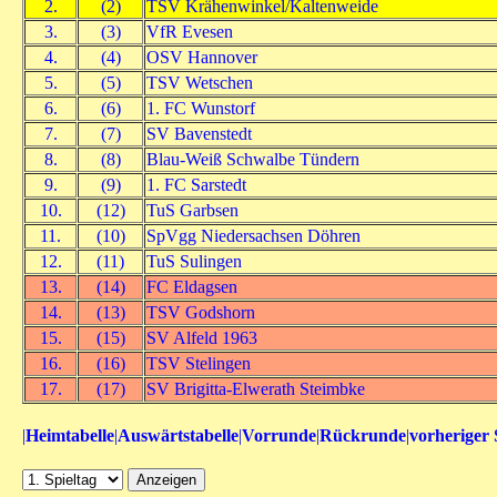
2.
(2)
TSV Krähenwinkel/Kaltenweide
3.
(3)
VfR Evesen
4.
(4)
OSV Hannover
5.
(5)
TSV Wetschen
6.
(6)
1. FC Wunstorf
7.
(7)
SV Bavenstedt
8.
(8)
Blau-Weiß Schwalbe Tündern
9.
(9)
1. FC Sarstedt
10.
(12)
TuS Garbsen
11.
(10)
SpVgg Niedersachsen Döhren
12.
(11)
TuS Sulingen
13.
(14)
FC Eldagsen
14.
(13)
TSV Godshorn
15.
(15)
SV Alfeld 1963
16.
(16)
TSV Stelingen
17.
(17)
SV Brigitta-Elwerath Steimbke
|
Heimtabelle
|
Auswärtstabelle
|
Vorrunde
|
Rückrunde
|
vorheriger 