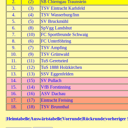
2.
(2)
SB Chiemgau Traunstein
3.
(3)
TSV Eintracht Karlsfeld
4.
(4)
TSV Wasserburg/Inn
5.
(5)
SV Bruckmühl
6.
(8)
SpVgg Landshut
7.
(10)
FC Sportfreunde Schwaig
8.
(6)
FC Unterföhring
9.
(7)
TSV Ampfing
10.
(9)
TSV Grünwald
11.
(11)
TuS Geretsried
12.
(12)
TuS 1888 Holzkirchen
13.
(13)
SSV Eggenfelden
14.
(15)
SV Pullach
15.
(14)
VfB Forstinning
16.
(16)
ASV Dachau
17.
(17)
Eintracht Freising
18.
(18)
TSV Brunnthal
|
Heimtabelle
|
Auswärtstabelle
|
Vorrunde
|
Rückrunde
|
vorheriger 