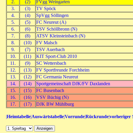
2.
(2)
FVgg Weingarten
3.
(3)
TV Spöck
4.
(4)
SpVgg Söllingen
5.
(5)
FC Neureut (A)
6.
(6)
TSV Schöllbronn (N)
7.
(8)
ATSV Kleinsteinbach (N)
8.
(10)
FV Malsch
9.
(7)
TSV Auerbach
10.
(11)
KIT Sport-Club 2010
11.
(9)
SC Wettersbach
12.
(13)
FV Sportfreunde Forchheim
13.
(12)
FC Germania Neureut
14.
(14)
Sportgemeinschaft DJK/FV Daxlanden
15.
(15)
FC Busenbach
16.
(16)
VSV Büchig (N)
17.
(17)
DJK BW Mühlburg
|
Heimtabelle
|
Auswärtstabelle
|
Vorrunde
|
Rückrunde
|
vorheriger 