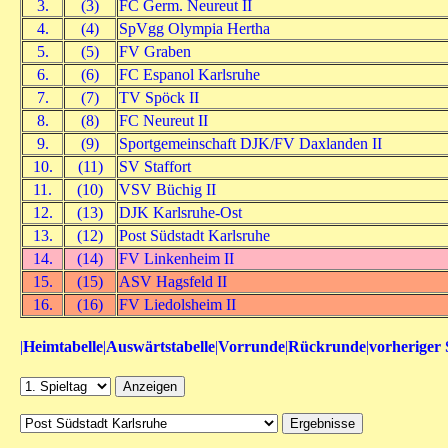
3.
(3)
FC Germ. Neureut II
4.
(4)
SpVgg Olympia Hertha
5.
(5)
FV Graben
6.
(6)
FC Espanol Karlsruhe
7.
(7)
TV Spöck II
8.
(8)
FC Neureut II
9.
(9)
Sportgemeinschaft DJK/FV Daxlanden II
10.
(11)
SV Staffort
11.
(10)
VSV Büchig II
12.
(13)
DJK Karlsruhe-Ost
13.
(12)
Post Südstadt Karlsruhe
14.
(14)
FV Linkenheim II
15.
(15)
ASV Hagsfeld II
16.
(16)
FV Liedolsheim II
|
Heimtabelle
|
Auswärtstabelle
|
Vorrunde
|
Rückrunde
|
vorheriger 