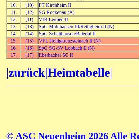
10.
(10)
FT Kirchheim II
11.
(12)
SG Rockenau (A)
12.
(11)
VfB Leimen II
13.
(13)
SpG Mühlhausen III/Rettigheim II (N)
14.
(14)
SpG Schatthausen/Baiertal II
15.
(15)
VFL Heiligkreuzsteinach II (N)
16.
(16)
SpG SG-SV Lobbach II (N)
17.
(17)
Eberbacher SC II
|
zurück
|
Heimtabelle
|
© ASC Neuenheim 2026 Alle Rec