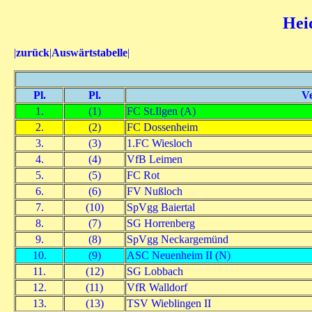
Heid
|
zurück
|
Auswärtstabelle
|
Pl.
Pl.
Ve
1.
(1)
FC St.Ilgen (A)
2.
(2)
FC Dossenheim
3.
(3)
1.FC Wiesloch
4.
(4)
VfB Leimen
5.
(5)
FC Rot
6.
(6)
FV Nußloch
7.
(10)
SpVgg Baiertal
8.
(7)
SG Horrenberg
9.
(8)
SpVgg Neckargemünd
10.
(9)
ASC Neuenheim II (N)
11.
(12)
SG Lobbach
12.
(11)
VfR Walldorf
13.
(13)
TSV Wieblingen II