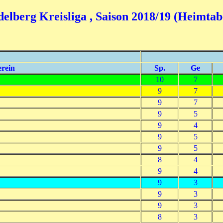
elberg Kreisliga , Saison 2018/19 (Heimtab
rein
Sp.
Ge
10
7
9
7
9
7
9
5
9
4
9
5
9
5
8
4
9
4
9
3
9
3
9
3
8
3