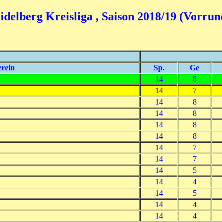
idelberg Kreisliga , Saison 2018/19 (Vorrun
rein
Sp.
Ge
14
8
14
7
14
8
14
8
14
8
14
8
14
7
14
7
14
5
14
4
14
5
14
4
14
4