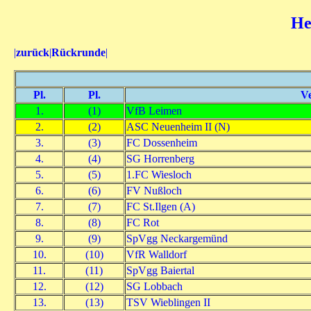
He
|
zurück
|
Rückrunde
|
Pl.
Pl.
Ve
1.
(1)
VfB Leimen
2.
(2)
ASC Neuenheim II (N)
3.
(3)
FC Dossenheim
4.
(4)
SG Horrenberg
5.
(5)
1.FC Wiesloch
6.
(6)
FV Nußloch
7.
(7)
FC St.Ilgen (A)
8.
(8)
FC Rot
9.
(9)
SpVgg Neckargemünd
10.
(10)
VfR Walldorf
11.
(11)
SpVgg Baiertal
12.
(12)
SG Lobbach
13.
(13)
TSV Wieblingen II