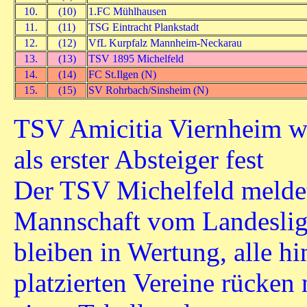
10.
(10)
1.FC Mühlhausen
11.
(11)
TSG Eintracht Plankstadt
12.
(12)
VfL Kurpfalz Mannheim-Neckarau
13.
(13)
TSV 1895 Michelfeld
14.
(14)
FC St.Ilgen (N)
15.
(15)
SV Rohrbach/Sinsheim (N)
TSV Amicitia Viernheim w
als erster Absteiger fest
Der TSV Michelfeld melde
Mannschaft vom Landesliga
bleiben in Wertung, alle h
platzierten Vereine rücken