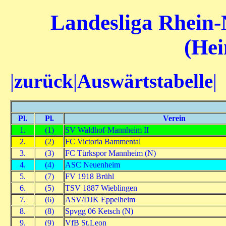
Landesliga Rhein-
(Hei
|
zurück
|
Auswärtstabelle
|
Pl.
Pl.
Verein
1.
(1)
SV Waldhof-Mannheim II
2.
(2)
FC Victoria Bammental
3.
(3)
FC Türkspor Mannheim (N)
4.
(4)
ASC Neuenheim
5.
(7)
FV 1918 Brühl
6.
(5)
TSV 1887 Wieblingen
7.
(6)
ASV/DJK Eppelheim
8.
(8)
Spvgg 06 Ketsch (N)
9.
(9)
VfB St.Leon