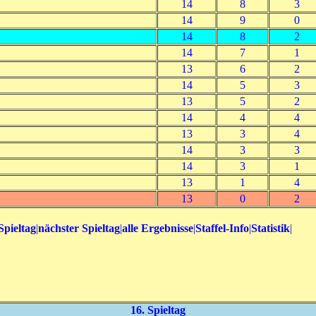
14
8
3
14
9
0
14
8
2
14
7
1
13
6
2
14
5
3
13
5
2
14
4
4
13
3
4
14
3
3
14
3
1
13
1
4
13
0
2
Spieltag
|
nächster Spieltag
|
alle Ergebnisse
|
Staffel-Info
|
Statistik
|
16. Spieltag