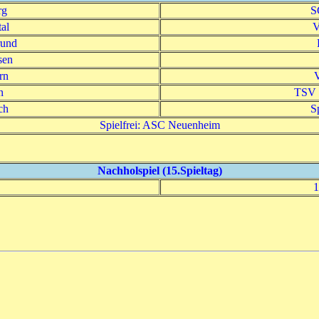
rg
S
al
V
rund
sen
rn
n
TSV 
ch
S
Spielfrei: ASC Neuenheim
Nachholspiel (15.Spieltag)
1