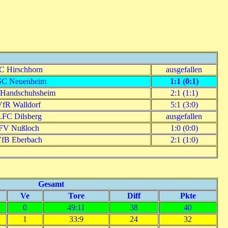
C Hirschhorn
ausgefallen
C Neuenheim
1:1 (0:1)
Handschuhsheim
2:1 (1:1)
VfR Walldorf
5:1 (3:0)
.FC Dilsberg
ausgefallen
FV Nußloch
1:0 (0:0)
fB Eberbach
2:1 (1:0)
Gesamt
Ve
Tore
Diff
Pkte
0
49:11
38
40
1
33:9
24
32