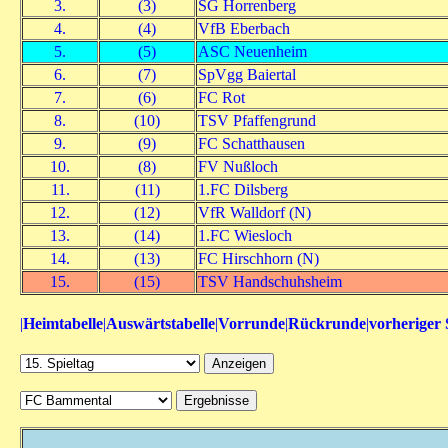
3.
(3)
SG Horrenberg
4.
(4)
VfB Eberbach
5.
(5)
ASC Neuenheim
6.
(7)
SpVgg Baiertal
7.
(6)
FC Rot
8.
(10)
TSV Pfaffengrund
9.
(9)
FC Schatthausen
10.
(8)
FV Nußloch
11.
(11)
1.FC Dilsberg
12.
(12)
VfR Walldorf (N)
13.
(14)
1.FC Wiesloch
14.
(13)
FC Hirschhorn (N)
15.
(15)
TSV Handschuhsheim
|
Heimtabelle
|
Auswärtstabelle
|
Vorrunde
|
Rückrunde
|
vorheriger 