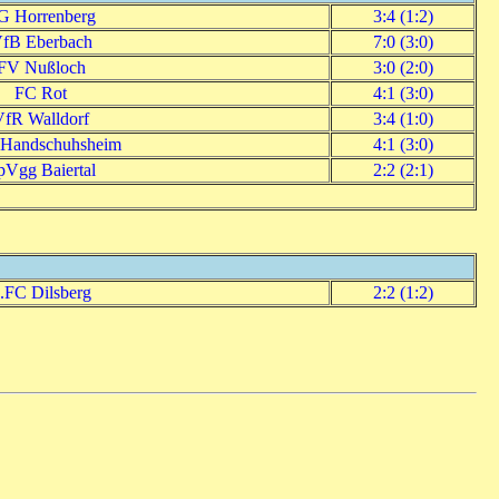
G Horrenberg
3:4 (1:2)
fB Eberbach
7:0 (3:0)
FV Nußloch
3:0 (2:0)
FC Rot
4:1 (3:0)
VfR Walldorf
3:4 (1:0)
Handschuhsheim
4:1 (3:0)
pVgg Baiertal
2:2 (2:1)
.FC Dilsberg
2:2 (1:2)