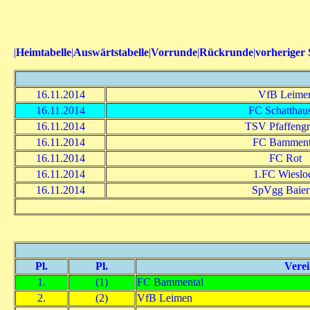
|
Heimtabelle
|
Auswärtstabelle
|
Vorrunde
|
Rückrunde
|
vorheriger 
16.11.2014
VfB Leime
16.11.2014
FC Schatthau
16.11.2014
TSV Pfaffeng
16.11.2014
FC Bamment
16.11.2014
FC Rot
16.11.2014
1.FC Wieslo
16.11.2014
SpVgg Baiert
Pl.
Pl.
Verei
1.
(1)
FC Bammental
2.
(2)
VfB Leimen