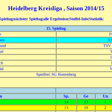
Heidelberg Kreisliga , Saison 2014/15
Spieltag
|
nächster Spieltag
|
alle Ergebnisse
|
Staffel-Info
|
Statistik
|
15. Spieltag
n
F
sen
AS
rund
TSV 
al
1
ch
al
V
Spielfrei: SG Horrenberg
n
Sp.
Ge
Un
14
13
1
13
10
2