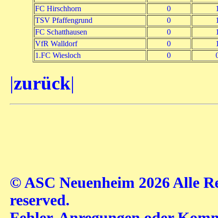
FC Hirschhorn
0
TSV Pfaffengrund
0
FC Schatthausen
0
VfR Walldorf
0
1.FC Wiesloch
0
|
zurück
|
© ASC Neuenheim 2026 Alle Rec
reserved.
Fehler, Anregungen oder Komme