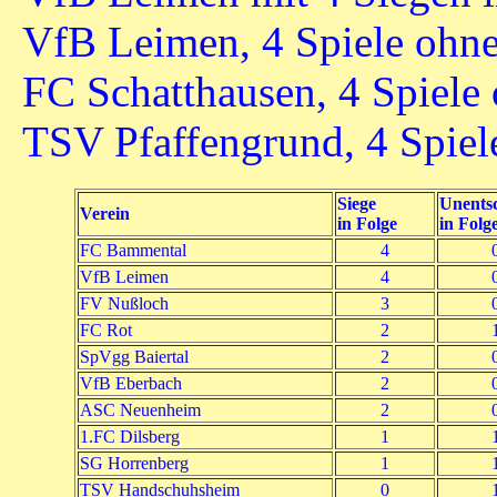
VfB Leimen, 4 Spiele ohne
FC Schatthausen, 4 Spiele 
TSV Pfaffengrund, 4 Spiel
Siege
Unents
Verein
in Folge
in Folg
FC Bammental
4
VfB Leimen
4
FV Nußloch
3
FC Rot
2
SpVgg Baiertal
2
VfB Eberbach
2
ASC Neuenheim
2
1.FC Dilsberg
1
SG Horrenberg
1
TSV Handschuhsheim
0