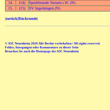
14.
(14)
Sportfreunde Siessen i.W. (N)
15.
(15)
SV Ingerkingen (N)
|
zurück
|
Rückrunde
|
© ASC Neuenheim 2026 Alle Rechte vorbehalten / All rights reserved.
Fehler, Anregungen oder Kommentare zu dieser Seite
Besuchen Sie auch die Homepage des ASC Neuenheim