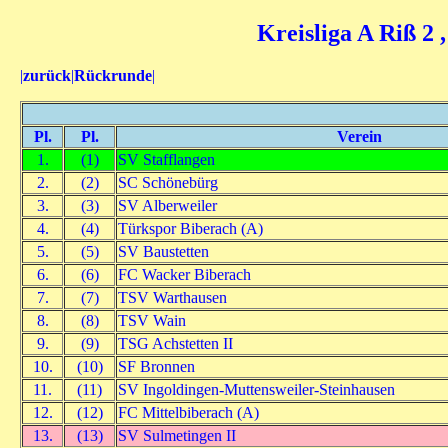
Kreisliga A Riß 2 
|
zurück
|
Rückrunde
|
Pl.
Pl.
Verein
1.
(1)
SV Stafflangen
2.
(2)
SC Schönebürg
3.
(3)
SV Alberweiler
4.
(4)
Türkspor Biberach (A)
5.
(5)
SV Baustetten
6.
(6)
FC Wacker Biberach
7.
(7)
TSV Warthausen
8.
(8)
TSV Wain
9.
(9)
TSG Achstetten II
10.
(10)
SF Bronnen
11.
(11)
SV Ingoldingen-Muttensweiler-Steinhausen
12.
(12)
FC Mittelbiberach (A)
13.
(13)
SV Sulmetingen II