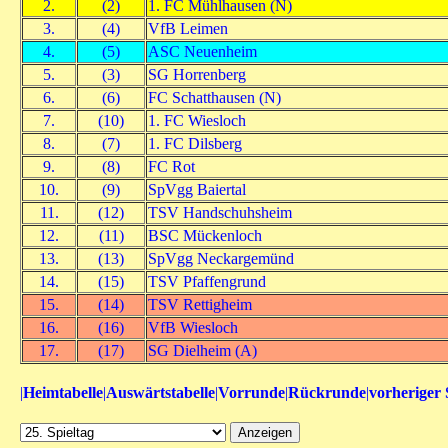
2.
(2)
1. FC Mühlhausen (N)
3.
(4)
VfB Leimen
4.
(5)
ASC Neuenheim
5.
(3)
SG Horrenberg
6.
(6)
FC Schatthausen (N)
7.
(10)
1. FC Wiesloch
8.
(7)
1. FC Dilsberg
9.
(8)
FC Rot
10.
(9)
SpVgg Baiertal
11.
(12)
TSV Handschuhsheim
12.
(11)
BSC Mückenloch
13.
(13)
SpVgg Neckargemünd
14.
(15)
TSV Pfaffengrund
15.
(14)
TSV Rettigheim
16.
(16)
VfB Wiesloch
17.
(17)
SG Dielheim (A)
|
Heimtabelle
|
Auswärtstabelle
|
Vorrunde
|
Rückrunde
|
vorheriger 