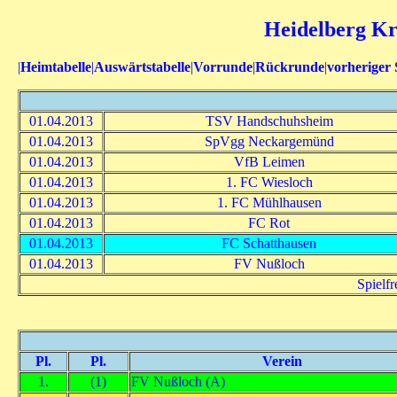
Heidelberg Kre
|
Heimtabelle
|
Auswärtstabelle
|
Vorrunde
|
Rückrunde
|
vorheriger 
01.04.2013
TSV Handschuhsheim
01.04.2013
SpVgg Neckargemünd
01.04.2013
VfB Leimen
01.04.2013
1. FC Wiesloch
01.04.2013
1. FC Mühlhausen
01.04.2013
FC Rot
01.04.2013
FC Schatthausen
01.04.2013
FV Nußloch
Spielf
Pl.
Pl.
Verein
1.
(1)
FV Nußloch (A)