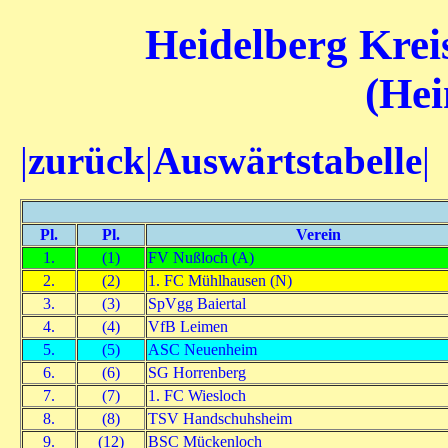
Heidelberg Kreis
(Hei
|
zurück
|
Auswärtstabelle
|
Pl.
Pl.
Verein
1.
(1)
FV Nußloch (A)
2.
(2)
1. FC Mühlhausen (N)
3.
(3)
SpVgg Baiertal
4.
(4)
VfB Leimen
5.
(5)
ASC Neuenheim
6.
(6)
SG Horrenberg
7.
(7)
1. FC Wiesloch
8.
(8)
TSV Handschuhsheim
9.
(12)
BSC Mückenloch