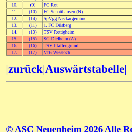
10.
(9)
FC Rot
11.
(10)
FC Schatthausen (N)
12.
(14)
SpVgg Neckargemünd
13.
(11)
1. FC Dilsberg
14.
(13)
TSV Rettigheim
15.
(15)
SG Dielheim (A)
16.
(16)
TSV Pfaffengrund
17.
(17)
VfB Wiesloch
|
zurück
|
Auswärtstabelle
|
© ASC Neuenheim 2026 Alle Rec