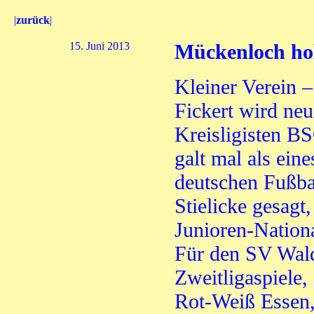
|
zurück
|
15. Juni 2013
Mückenloch hol
Kleiner Verein 
Fickert wird neu
Kreisligisten B
galt mal als ein
deutschen Fußbal
Stielicke gesagt,
Junioren-Nationa
Für den SV Waldh
Zweitligaspiele,
Rot-Weiß Essen,