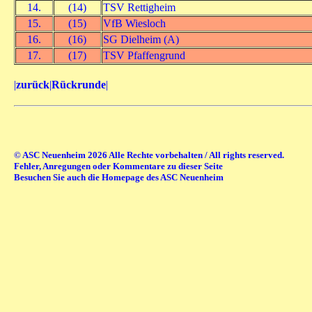
14.
(14)
TSV Rettigheim
15.
(15)
VfB Wiesloch
16.
(16)
SG Dielheim (A)
17.
(17)
TSV Pfaffengrund
|
zurück
|
Rückrunde
|
© ASC Neuenheim 2026 Alle Rechte vorbehalten / All rights reserved.
Fehler, Anregungen oder Kommentare zu dieser Seite
Besuchen Sie auch die Homepage des ASC Neuenheim