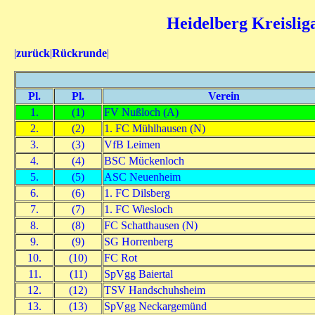
Heidelberg Kreisliga
|
zurück
|
Rückrunde
|
Pl.
Pl.
Verein
1.
(1)
FV Nußloch (A)
2.
(2)
1. FC Mühlhausen (N)
3.
(3)
VfB Leimen
4.
(4)
BSC Mückenloch
5.
(5)
ASC Neuenheim
6.
(6)
1. FC Dilsberg
7.
(7)
1. FC Wiesloch
8.
(8)
FC Schatthausen (N)
9.
(9)
SG Horrenberg
10.
(10)
FC Rot
11.
(11)
SpVgg Baiertal
12.
(12)
TSV Handschuhsheim
13.
(13)
SpVgg Neckargemünd