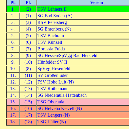
Pl.
Pl.
Verein
1.
(2)
TSV Lehnerz II
2.
(1)
SG Bad Soden (A)
3.
(3)
RSV Petersberg
4.
(4)
SG Ehrenberg (N)
5.
(5)
TSV Bachrain
6.
(6)
TSV Künzell
7.
(7)
Borussia Fulda
8.
(9)
SG Hessen/SpVgg Bad Hersfeld
9.
(10)
Hünfelder SV II
10.
(8)
SpVgg Hosenfeld
11.
(11)
SV Großenlüder
12.
(12)
FSV Hohe Luft (N)
13.
(13)
TSV Rothemann
14.
(14)
SG Niederaula-Hattenbach
15.
(15)
TSG Oberaula
16.
(16)
SG Helvetia Kerzell (N)
17.
(17)
TSV Lengers (N)
18.
(18)
TSG Lütter (N)