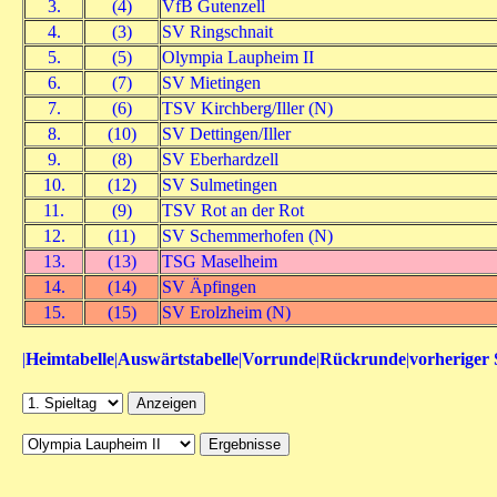
3.
(4)
VfB Gutenzell
4.
(3)
SV Ringschnait
5.
(5)
Olympia Laupheim II
6.
(7)
SV Mietingen
7.
(6)
TSV Kirchberg/Iller (N)
8.
(10)
SV Dettingen/Iller
9.
(8)
SV Eberhardzell
10.
(12)
SV Sulmetingen
11.
(9)
TSV Rot an der Rot
12.
(11)
SV Schemmerhofen (N)
13.
(13)
TSG Maselheim
14.
(14)
SV Äpfingen
15.
(15)
SV Erolzheim (N)
|
Heimtabelle
|
Auswärtstabelle
|
Vorrunde
|
Rückrunde
|
vorheriger 