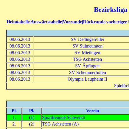
Bezirksliga
|
Heimtabelle
|
Auswärtstabelle
|
Vorrunde
|
Rückrunde
|
vorheriger 
08.06.2013
SV Dettingen/Iller
08.06.2013
SV Sulmetingen
08.06.2013
SV Mietingen
08.06.2013
TSG Achstetten
08.06.2013
SV Äpfingen
08.06.2013
SV Schemmerhofen
08.06.2013
Olympia Laupheim II
Spielfre
Pl.
Pl.
Verein
1.
(1)
Sportfreunde Schwendi
2.
(2)
TSG Achstetten (A)