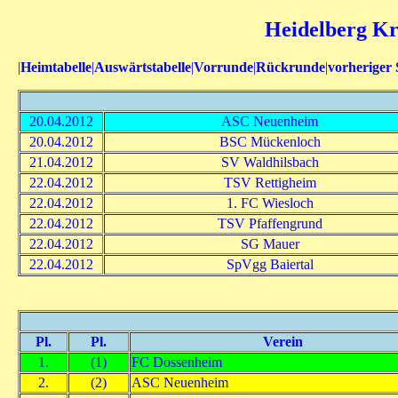
Heidelberg Kre
|
Heimtabelle
|
Auswärtstabelle
|
Vorrunde
|
Rückrunde
|
vorheriger 
20.04.2012
ASC Neuenheim
20.04.2012
BSC Mückenloch
21.04.2012
SV Waldhilsbach
22.04.2012
TSV Rettigheim
22.04.2012
1. FC Wiesloch
22.04.2012
TSV Pfaffengrund
22.04.2012
SG Mauer
22.04.2012
SpVgg Baiertal
Pl.
Pl.
Verein
1.
(1)
FC Dossenheim
2.
(2)
ASC Neuenheim