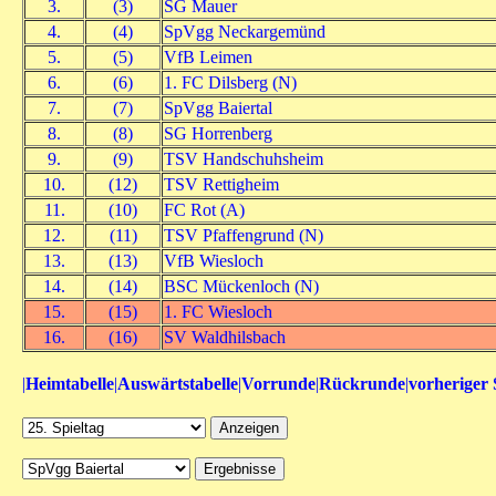
3.
(3)
SG Mauer
4.
(4)
SpVgg Neckargemünd
5.
(5)
VfB Leimen
6.
(6)
1. FC Dilsberg (N)
7.
(7)
SpVgg Baiertal
8.
(8)
SG Horrenberg
9.
(9)
TSV Handschuhsheim
10.
(12)
TSV Rettigheim
11.
(10)
FC Rot (A)
12.
(11)
TSV Pfaffengrund (N)
13.
(13)
VfB Wiesloch
14.
(14)
BSC Mückenloch (N)
15.
(15)
1. FC Wiesloch
16.
(16)
SV Waldhilsbach
|
Heimtabelle
|
Auswärtstabelle
|
Vorrunde
|
Rückrunde
|
vorheriger 