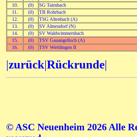
10.
(0)
SG Tairnbach
11.
(0)
TB Rohrbach
12.
(0)
TSG Altenbach (A)
13.
(0)
SV Altneudorf (N)
14.
(0)
SV Waldwimmersbach
15.
(0)
TSV Gauangelloch (A)
16.
(0)
TSV Wieblingen II
|
zurück
|
Rückrunde
|
© ASC Neuenheim 2026 Alle Rec