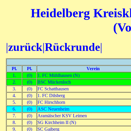
Heidelberg Kreiskl
(V
|
zurück
|
Rückrunde
|
Pl.
Pl.
Verein
1.
(0)
1. FC Mühlhausen (N)
2.
(0)
BSC Mückenloch
3.
(0)
FC Schatthausen
4.
(0)
1. FC Dilsberg
5.
(0)
FC Hirschhorn
6.
(0)
ASC Neuenheim
7.
(0)
Aramäischer KSV Leimen
8.
(0)
SG Kirchheim II (N)
9.
(0)
SC Gaiberg