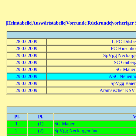
|
Heimtabelle
|
Auswärtstabelle
|
Vorrunde
|
Rückrunde
|
vorheriger 
28.03.2009
1. FC Dilsbe
28.03.2009
FC Hirschho
29.03.2009
SpVgg Neckarg
29.03.2009
SC Gaiber
29.03.2009
SG Mauer
29.03.2009
ASC Neuenh
29.03.2009
SpVgg Baiert
29.03.2009
Aramäischer KSV
Pl.
Pl.
V
1.
(1)
SG Mauer
2.
(2)
SpVgg Neckargemünd