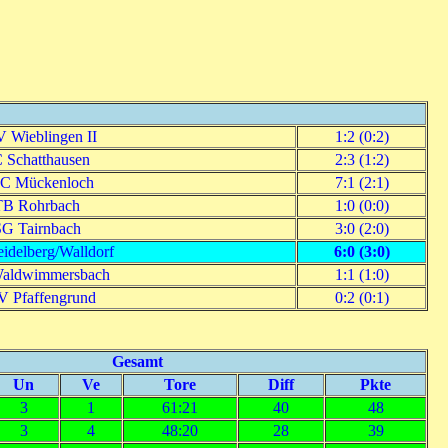
 Wieblingen II
1:2 (0:2)
 Schatthausen
2:3 (1:2)
C Mückenloch
7:1 (2:1)
TB Rohrbach
1:0 (0:0)
G Tairnbach
3:0 (2:0)
idelberg/Walldorf
6:0 (3:0)
aldwimmersbach
1:1 (1:0)
 Pfaffengrund
0:2 (0:1)
Gesamt
Un
Ve
Tore
Diff
Pkte
3
1
61:21
40
48
3
4
48:20
28
39