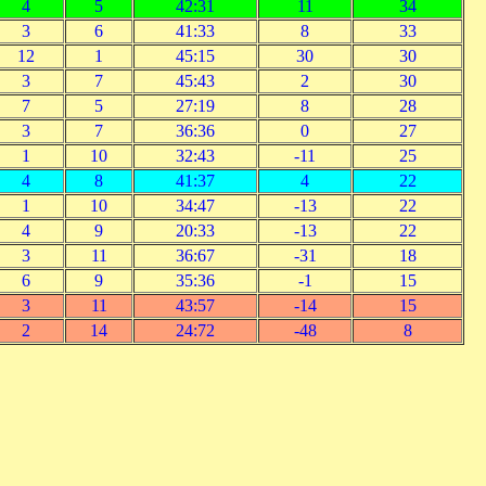
4
5
42:31
11
34
3
6
41:33
8
33
12
1
45:15
30
30
3
7
45:43
2
30
7
5
27:19
8
28
3
7
36:36
0
27
1
10
32:43
-11
25
4
8
41:37
4
22
1
10
34:47
-13
22
4
9
20:33
-13
22
3
11
36:67
-31
18
6
9
35:36
-1
15
3
11
43:57
-14
15
2
14
24:72
-48
8