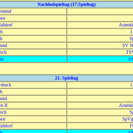
Nachholspieltag (17.Spieltag)
emünd
sen
lldorf
Aramäi
ch
1
ch
S
rund
SV W
och
TSV
rn
AS
21. Spieltag
sbach
1
ch
rund
n II
Aramäi
och
S
sen
SpVg
lldorf
F
ch
AS