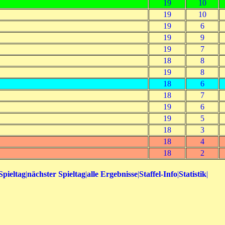
19
10
19
10
19
6
19
9
19
7
18
8
19
8
18
6
18
7
19
6
19
5
18
3
18
4
18
2
Spieltag
|
nächster Spieltag
|
alle Ergebnisse
|
Staffel-Info
|
Statistik
|