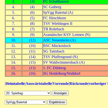
3.
(3)
FC Schatthausen
4.
(4)
SC Gaiberg
5.
(6)
SpVgg Baiertal (A)
6.
(5)
FC Hirschhorn
7.
(8)
TSV Wieblingen II
8.
(7)
TB Rohrbach
9.
(9)
Aramäischer KSV Leimen (N)
10.
(12)
ASC Neuenheim (A)
11.
(10)
BSC Mückenloch
12.
(11)
SG Tairnbach
13.
(14)
TSV Pfaffengrund (N)
14.
(15)
SV Waldwimmersbach (A)
15.
(13)
1. FC Dilsberg
16.
(16)
SG Heidelberg/Walldorf
|
Heimtabelle
|
Auswärtstabelle
|
Vorrunde
|
Rückrunde
|
vorheriger 