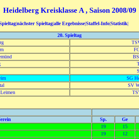
Heidelberg Kreisklasse A , Saison 2008/09
Spieltag
|
nächster Spieltag
|
alle Ergebnisse
|
Staffel-Info
|
Statistik
|
20. Spieltag
rg
TSV
rn
FC
emünd
BS
g
S
eim
SG He
al
SV W
 Leimen
TSV
erein
Sp.
Ge
19
15
19
12