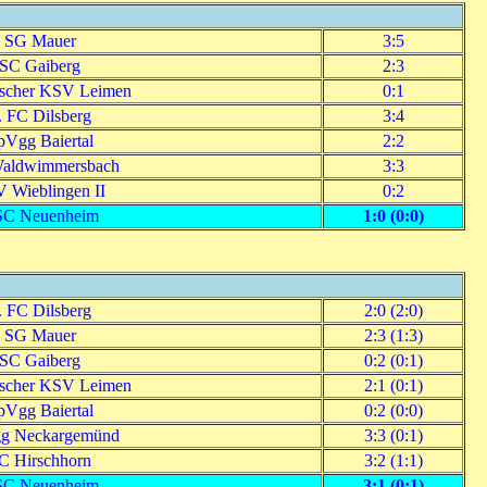
SG Mauer
3:5
SC Gaiberg
2:3
scher KSV Leimen
0:1
. FC Dilsberg
3:4
pVgg Baiertal
2:2
aldwimmersbach
3:3
 Wieblingen II
0:2
C Neuenheim
1:0 (0:0)
. FC Dilsberg
2:0 (2:0)
SG Mauer
2:3 (1:3)
SC Gaiberg
0:2 (0:1)
scher KSV Leimen
2:1 (0:1)
pVgg Baiertal
0:2 (0:0)
g Neckargemünd
3:3 (0:1)
C Hirschhorn
3:2 (1:1)
C Neuenheim
3:1 (0:1)