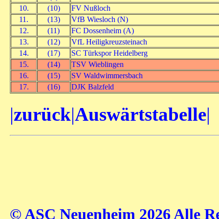
10.
(10)
FV Nußloch
11.
(13)
VfB Wiesloch (N)
12.
(11)
FC Dossenheim (A)
13.
(12)
VfL Heiligkreuzsteinach
14.
(17)
SC Türkspor Heidelberg
15.
(14)
TSV Wieblingen
16.
(15)
SV Waldwimmersbach
17.
(16)
DJK Balzfeld
|
zurück
|
Auswärtstabelle
|
© ASC Neuenheim 2026 Alle Rec