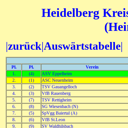
Heidelberg Kreis
(Hei
|
zurück
|
Auswärtstabelle
|
Pl.
Pl.
Verein
1.
(4)
ASV Eppelheim
2.
(1)
ASC Neuenheim
3.
(2)
TSV Gauangelloch
4.
(3)
VfB Rauenberg
5.
(7)
TSV Rettigheim
6.
(8)
SG Wiesenbach (N)
7.
(5)
SpVgg Baiertal (A)
8.
(6)
VfB St.Leon
9.
(9)
SV Waldhilsbach