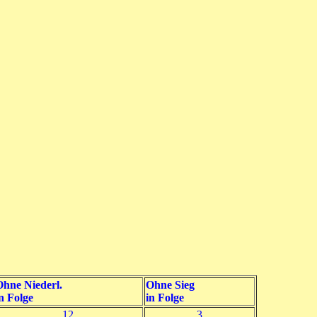
hne Niederl.
Ohne Sieg
n Folge
in Folge
12
3