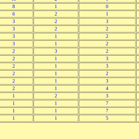
8
1
0
6
2
1
3
2
3
3
2
2
3
1
2
3
1
2
2
3
2
2
1
3
2
1
3
2
1
2
2
1
3
2
1
4
1
2
3
1
1
7
1
1
7
1
1
5