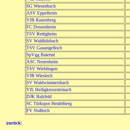
SG Wiesenbach
ASV Eppelheim
VfB Rauenberg
FC Dossenheim
TSV Rettigheim
SV Waldhilsbach
TSV Gauangelloch
SpVgg Baiertal
ASC Neuenheim
TSV Wieblingen
VfB Wiesloch
SV Waldwimmersbach
VfL Heiligkreuzsteinach
DJK Balzfeld
SC Türkspor Heidelberg
FV Nußloch
|
zurück
|