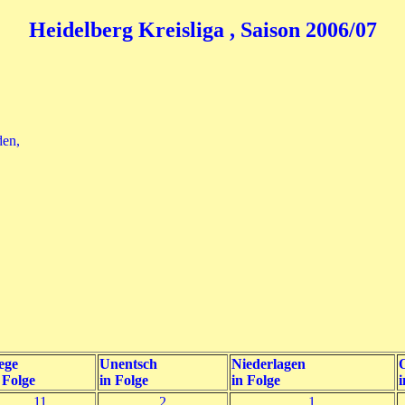
Heidelberg Kreisliga , Saison 2006/07
den,
ege
Unentsch
Niederlagen
O
 Folge
in Folge
in Folge
i
11
2
1