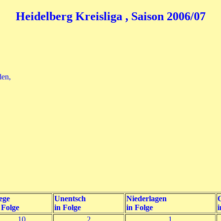
Heidelberg Kreisliga , Saison 2006/07
den,
ege
Unentsch
Niederlagen
O
 Folge
in Folge
in Folge
i
10
2
1