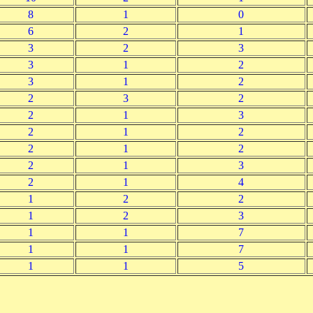
8
1
0
6
2
1
3
2
3
3
1
2
3
1
2
2
3
2
2
1
3
2
1
2
2
1
2
2
1
3
2
1
4
1
2
2
1
2
3
1
1
7
1
1
7
1
1
5