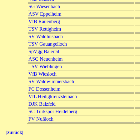
SG Wiesenbach
ASV Eppelheim
VfB Rauenberg
TSV Rettigheim
SV Waldhilsbach
TSV Gauangelloch
SpVgg Baiertal
ASC Neuenheim
TSV Wieblingen
VfB Wiesloch
SV Waldwimmersbach
FC Dossenheim
VfL Heiligkreuzsteinach
DJK Balzfeld
SC Türkspor Heidelberg
FV Nußloch
|
zurück
|