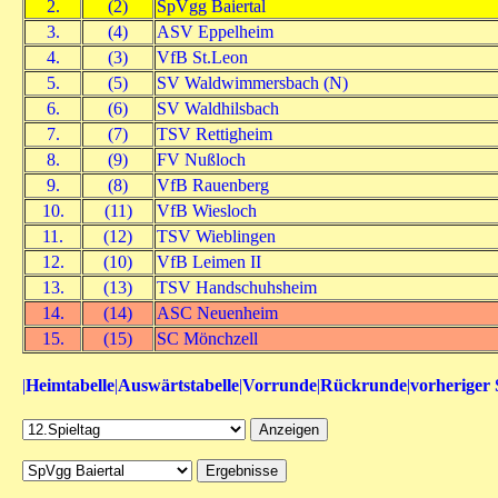
2.
(2)
SpVgg Baiertal
3.
(4)
ASV Eppelheim
4.
(3)
VfB St.Leon
5.
(5)
SV Waldwimmersbach (N)
6.
(6)
SV Waldhilsbach
7.
(7)
TSV Rettigheim
8.
(9)
FV Nußloch
9.
(8)
VfB Rauenberg
10.
(11)
VfB Wiesloch
11.
(12)
TSV Wieblingen
12.
(10)
VfB Leimen II
13.
(13)
TSV Handschuhsheim
14.
(14)
ASC Neuenheim
15.
(15)
SC Mönchzell
|
Heimtabelle
|
Auswärtstabelle
|
Vorrunde
|
Rückrunde
|
vorheriger 