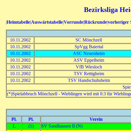
Bezirksliga Hei
|
Heimtabelle
|
Auswärtstabelle
|
Vorrunde
|
Rückrunde
|
vorheriger 
10.11.2002
SC Mönchzell
10.11.2002
SpVgg Baiertal
10.11.2002
ASC Neuenheim
10.11.2002
ASV Eppelheim
10.11.2002
VfB Wiesloch
10.11.2002
TSV Rettigheim
10.11.2002
TSV Handschuhsheim
Spie
(*)Spielabbruch Mönchzell - Wieblingen wird mit 0:3 für Wiebling
Pl.
Pl.
Verein
1.
(1)
SV Sandhausen II (N)