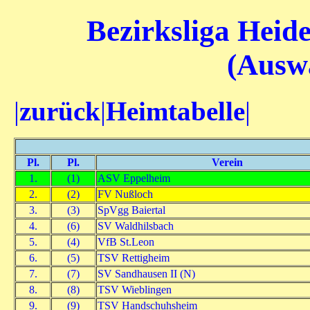
Bezirksliga Heide
(Auswä
|
zurück
|
Heimtabelle
|
Pl.
Pl.
Verein
1.
(1)
ASV Eppelheim
2.
(2)
FV Nußloch
3.
(3)
SpVgg Baiertal
4.
(6)
SV Waldhilsbach
5.
(4)
VfB St.Leon
6.
(5)
TSV Rettigheim
7.
(7)
SV Sandhausen II (N)
8.
(8)
TSV Wieblingen
9.
(9)
TSV Handschuhsheim