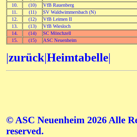
10.
(10)
VfB Rauenberg
11.
(11)
SV Waldwimmersbach (N)
12.
(12)
VfB Leimen II
13.
(13)
VfB Wiesloch
14.
(14)
SC Mönchzell
15.
(15)
ASC Neuenheim
|
zurück
|
Heimtabelle
|
© ASC Neuenheim 2026 Alle Rec
reserved.