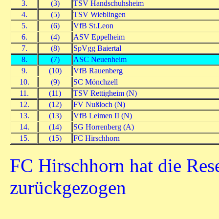
3.
(3)
TSV Handschuhsheim
4.
(5)
TSV Wieblingen
5.
(6)
VfB St.Leon
6.
(4)
ASV Eppelheim
7.
(8)
SpVgg Baiertal
8.
(7)
ASC Neuenheim
9.
(10)
VfB Rauenberg
10.
(9)
SC Mönchzell
11.
(11)
TSV Rettigheim (N)
12.
(12)
FV Nußloch (N)
13.
(13)
VfB Leimen II (N)
14.
(14)
SG Horrenberg (A)
15.
(15)
FC Hirschhorn
FC Hirschhorn hat die Res
zurückgezogen