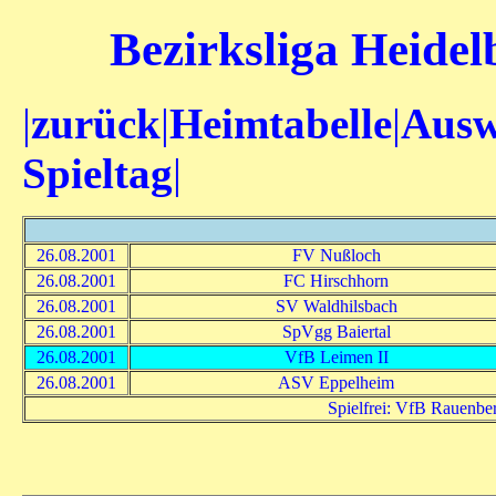
Bezirksliga Heidel
|
zurück
|
Heimtabelle
|
Ausw
Spieltag
|
26.08.2001
FV Nußloch
26.08.2001
FC Hirschhorn
26.08.2001
SV Waldhilsbach
26.08.2001
SpVgg Baiertal
26.08.2001
VfB Leimen II
26.08.2001
ASV Eppelheim
Spielfrei: VfB Rauenb