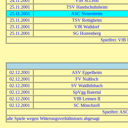
24.11.2001
VfB St.Leon
25.11.2001
TSV Handschuhsheim
25.11.2001
ASC Neuenheim
25.11.2001
TSV Rettigheim
25.11.2001
VfR Walldorf
25.11.2001
SG Horrenberg
Spielfrei: Vf
02.12.2001
ASV Eppelheim
02.12.2001
FV Nußloch
02.12.2001
SV Waldhilsbach
02.12.2001
SpVgg Baiertal
02.12.2001
VfB Leimen II
02.12.2001
SC Mönchzell
Spielfrei: A
alle Spiele wegen Witterungsverhältnissen abgesagt