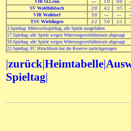
VfB St.Leon
---
1:0
0:0
-
SV Waldhilsbach
2:0
4:2
3:5
-
VfR Walldorf
3:0
---
---
-
TSV Wieblingen
2:2
5:0
2:1
-
3.Spieltag: Mittwochsspieltag, alle Spiele ausgefallen
17.Spieltag: alle Spiele wegen Witterungsverhältnissen abgesagt
18.Spieltag: alle Spiele wegen Witterungsverhältnissen abgesagt
22.Spieltag: FC Hirschhorn hat die Reserve zurückgezogen
|
zurück
|
Heimtabelle
|
Ausw
Spieltag
|