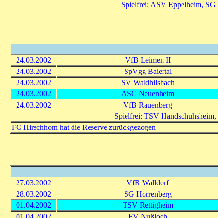
Spielfrei: ASV Eppelheim, SG
24.03.2002
VfB Leimen II
24.03.2002
SpVgg Baiertal
24.03.2002
SV Waldhilsbach
24.03.2002
ASC Neuenheim
24.03.2002
VfB Rauenberg
Spielfrei: TSV Handschuhsheim,
FC Hirschhorn hat die Reserve zurückgezogen
27.03.2002
VfR Walldorf
28.03.2002
SG Horrenberg
01.04.2002
TSV Rettigheim
01.04.2002
FV Nußloch