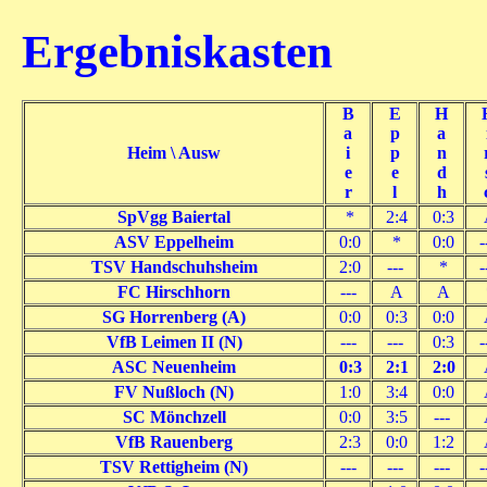
Ergebniskasten
B
E
H
a
p
a
Heim \ Ausw
i
p
n
e
e
d
r
l
h
SpVgg Baiertal
*
2:4
0:3
ASV Eppelheim
0:0
*
0:0
-
TSV Handschuhsheim
2:0
---
*
-
FC Hirschhorn
---
A
A
SG Horrenberg (A)
0:0
0:3
0:0
VfB Leimen II (N)
---
---
0:3
-
ASC Neuenheim
0:3
2:1
2:0
FV Nußloch (N)
1:0
3:4
0:0
SC Mönchzell
0:0
3:5
---
VfB Rauenberg
2:3
0:0
1:2
TSV Rettigheim (N)
---
---
---
-