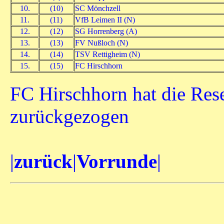
10.
(10)
SC Mönchzell
11.
(11)
VfB Leimen II (N)
12.
(12)
SG Horrenberg (A)
13.
(13)
FV Nußloch (N)
14.
(14)
TSV Rettigheim (N)
15.
(15)
FC Hirschhorn
FC Hirschhorn hat die Res
zurückgezogen
|
zurück
|
Vorrunde
|