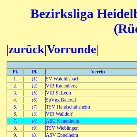
Bezirksliga Heidel
(Rü
|
zurück
|
Vorrunde
|
Pl.
Pl.
Verein
1.
(1)
SV Waldhilsbach
2.
(2)
VfB Rauenberg
3.
(5)
VfB St.Leon
4.
(6)
SpVgg Baiertal
5.
(7)
TSV Handschuhsheim
6.
(3)
VfR Walldorf
7.
(4)
ASC Neuenheim
8.
(9)
TSV Wieblingen
9.
(8)
ASV Eppelheim